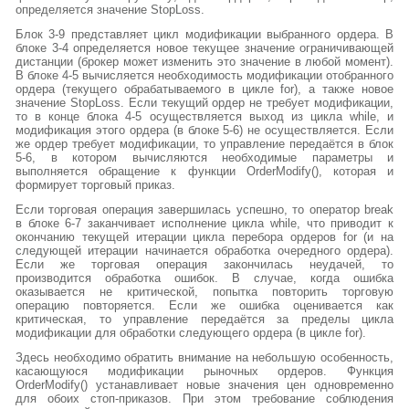
определяется значение StopLoss.
Блок 3-9 представляет цикл модификации выбранного ордера. В
блоке 3-4 определяется новое текущее значение ограничивающей
дистанции (брокер может изменить это значение в любой момент).
В блоке 4-5 вычисляется необходимость модификации отобранного
ордера (текущего обрабатываемого в цикле for), а также новое
значение StopLoss. Если текущий ордер не требует модификации,
то в конце блока 4-5 осуществляется выход из цикла while, и
модификация этого ордера (в блоке 5-6) не осуществляется. Если
же ордер требует модификации, то управление передаётся в блок
5-6, в котором вычисляются необходимые параметры и
выполняется обращение к функции OrderModify(), которая и
формирует торговый приказ.
Если торговая операция завершилась успешно, то оператор break
в блоке 6-7 заканчивает исполнение цикла while, что приводит к
окончанию текущей итерации цикла перебора ордеров for (и на
следующей итерации начинается обработка очередного ордера).
Если же торговая операция закончилась неудачей, то
производится обработка ошибок. В случае, когда ошибка
оказывается не критической, попытка повторить торговую
операцию повторяется. Если же ошибка оценивается как
критическая, то управление передаётся за пределы цикла
модификации для обработки следующего ордера (в цикле for).
Здесь необходимо обратить внимание на небольшую особенность,
касающуюся модификации рыночных ордеров. Функция
OrderModify() устанавливает новые значения цен одновременно
для обоих стоп-приказов. При этом требование соблюдения