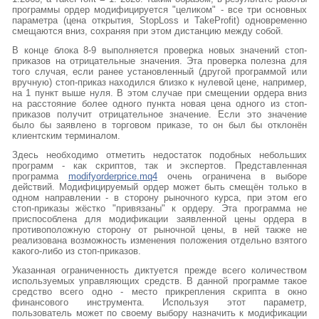
программы ордер модифицируется "целиком" - все три основных
параметра (цена открытия, StopLoss и TakeProfit) одновременно
смещаются вниз, сохраняя при этом дистанцию между собой.
В конце блока 8-9 выполняется проверка новых значений стоп-
приказов на отрицательные значения. Эта проверка полезна для
того случая, если ранее установленный (другой программой или
вручную) стоп-приказ находился близко к нулевой цене, например,
на 1 пункт выше нуля. В этом случае при смещении ордера вниз
на расстояние более одного пункта новая цена одного из стоп-
приказов получит отрицательное значение. Если это значение
было бы заявлено в торговом приказе, то он был бы отклонён
клиентским терминалом.
Здесь необходимо отметить недостаток подобных небольших
программ - как скриптов, так и экспертов. Представленная
программа
modifyorderprice.mq4
очень ограничена в выборе
действий. Модифицируемый ордер может быть смещён только в
одном направлении - в сторону рыночного курса, при этом его
стоп-приказы жёстко "привязаны" к ордеру. Эта программа не
приспособлена для модификации заявленной цены ордера в
противоположную сторону от рыночной цены, в ней также не
реализована возможность изменения положения отдельно взятого
какого-либо из стоп-приказов.
Указанная ограниченность диктуется прежде всего количеством
используемых управляющих средств. В данной программе такое
средство всего одно - место прикрепления скрипта в окно
финансового инструмента. Используя этот параметр,
пользователь может по своему выбору назначить к модификации