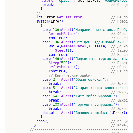
Alert
(
"
Ордер 
"
,
Text
,
Ticket
,
"
 модифицирован
break
;                           
// Из цикл
}
//--------------------------------------------
int
Error
=
GetLastError
()
;           
// Не полу
switch
(
Error
)
// Преодол
{
case
130
:
Alert
(
"
Неправильные стопы. Пробуем
RefreshRates
()
;               
// Обновим
continue
;                     
// На след
case
136
:
Alert
(
"
Нет цен. Ждём новый тик..
"
)
while
(
RefreshRates
()
==
false
)
// До ново
Sleep
(
1
)
;                  
// Задержк
continue
;                     
// На след
case
146
:
Alert
(
"
Подсистема торгов занята.Пр
Sleep
(
500
)
;                   
// Простое
RefreshRates
()
;               
// Обновим
continue
;                     
// На след
// Критические ошибки
case
2
 : 
Alert
(
"
Общая ошибка.
"
)
;
break
;                        
// Выход и
case
5
 : 
Alert
(
"
Старая версия клиентского т
break
;                        
// Выход и
case
64
: 
Alert
(
"
Счет заблокирован.
"
)
;
break
;                        
// Выход и
case
133
:
Alert
(
"
Торговля запрещена
"
)
;
break
;                        
// Выход и
default
: 
Alert
(
"
Возникла ошибка 
"
,
Error
)
;
//
}
break
;                              
// Из цикл
}
// Конец ц
//-----------------------------------------------