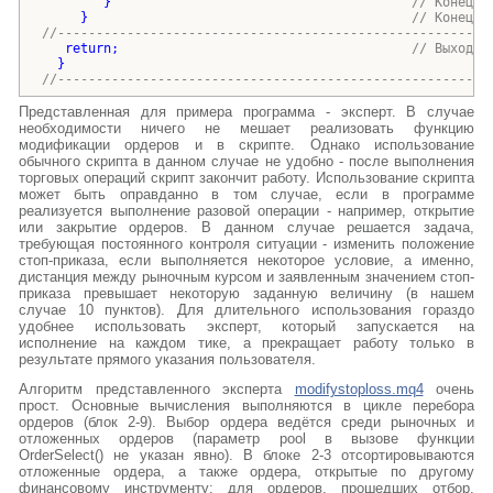
}
// Конец а
}
// Конец п
//--------------------------------------------------------
return
;                                      
// Выход и
}
//--------------------------------------------------------
Представленная для примера программа - эксперт. В случае
необходимости ничего не мешает реализовать функцию
модификации ордеров и в скрипте. Однако использование
обычного скрипта в данном случае не удобно - после выполнения
торговых операций скрипт закончит работу. Использование скрипта
может быть оправданно в том случае, если в программе
реализуется выполнение разовой операции - например, открытие
или закрытие ордеров. В данном случае решается задача,
требующая постоянного контроля ситуации - изменить положение
стоп-приказа, если выполняется некоторое условие, а именно,
дистанция между рыночным курсом и заявленным значением стоп-
приказа превышает некоторую заданную величину (в нашем
случае 10 пунктов). Для длительного использования гораздо
удобнее использовать эксперт, который запускается на
исполнение на каждом тике, а прекращает работу только в
результате прямого указания пользователя.
Алгоритм представленного эксперта
modifystoploss.mq4
очень
прост. Основные вычисления выполняются в цикле перебора
ордеров (блок 2-9). Выбор ордера ведётся среди рыночных и
отложенных ордеров (параметр pool в вызове функции
OrderSelect() не указан явно). В блоке 2-3 отсортировываются
отложенные ордера, а также ордера, открытые по другому
финансовому инструменту; для ордеров, прошедших отбор,