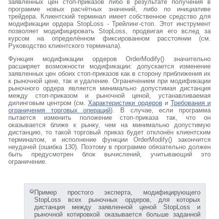
заявленных цен стоп-приказов либо в результате получения в
программе новых расчётных значений, либо по инициативе
трейдера. Клиентский терминал имеет собственное средство для
модификации ордера StopLoss - Трейлинг-стоп. Этот инструмент
позволяет модифицировать StopLoss, продвигая его вслед за
курсом на определённом фиксированном расстоянии (см.
Руководство клиентского терминала).
Функция модификации ордеров OrderModify() значительно
расширяет возможности модификации: допускается изменение
заявленных цен обоих стоп-приказов как в сторону приближения их
к рыночной цене, так и удаление. Ограничением при модификации
рыночного ордера является минимально допустимая дистанция
между стоп-приказом и рыночной ценой, устанавливаемая
дилинговым центром (см.
Характеристики ордеров
и
Требования и
ограничения торговых операций
). В случае, если программа
пытается изменить положение стоп-приказа так, что он
оказывается ближе к рынку, чем на минимально допустимую
дистанцию, то такой торговый приказ будет отклонён клиентским
терминалом, и исполнение функции OrderModify() закончится
неудачей (ошибка 130). Поэтому в программе обязательно должен
быть предусмотрен блок вычислений, учитывающий это
ограничение.
Пример простого эксперта, модифицирующего
StopLoss всех рыночных ордеров, для которых
дистанция между заявленной ценой StopLoss и
рыночной котировкой оказывается больше заданной