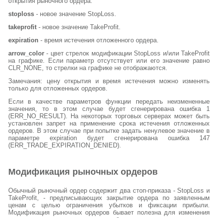
открытия рыночного ордера.
stoploss
- новое значение StopLoss.
takeprofit
- новое значение TakeProfit.
expiration
- время истечения отложенного ордера.
arrow_color
- цвет стрелок модификации StopLoss и/или TakeProfit
на графике. Если параметр отсутствует или его значение равно
CLR_NONE, то стрелки на графике не отображаются.
Замечания: цену открытия и время истечения можно изменять
только для отложенных ордеров.
Если в качестве параметров функции передать неизмененные
значения, то в этом случае будет сгенерирована ошибка 1
(ERR_NO_RESULT). На некоторых торговых серверах может быть
установлен запрет на применение срока истечения отложенных
ордеров. В этом случае при попытке задать ненулевое значение в
параметре expiration будет сгенерирована ошибка 147
(ERR_TRADE_EXPIRATION_DENIED).
Модификация рыночных ордеров
Обычный рыночный ордер содержит два стоп-приказа - StopLoss и
TakeProfit, - предписывающих закрытие ордера по заявленным
ценам с целью ограничения убытков и фиксации прибыли.
Модификация рыночных ордеров бывает полезна для изменения