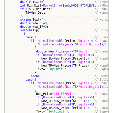
double
TS
=
Tral
;                           
// Исходно
int
Min_Dist
=
MarketInfo
(
Symb
,
MODE_STOPLEVEL
)
;
//Миним
if
(
TS
 < 
Min_Dist
)
// Если ме
TS
=
Min_Dist
;                           
// Новое з
//--------------------------------------------------
string
Text
=
""
;                           
// Не назн
double
New_SL
=
0
;
double
New_TP
=
0
;
switch
(
Tip
)
// По типу
{
case
2
:                                
// BuyLimi
if
(
NormalizeDouble
(
Price
,
Digits
)
 < 
// Если да
NormalizeDouble
(
Ask
-
TS
*
Point
,
Digits
))
//..з
{
double
New_Price
=
Ask
-
TS
*
Point
;   
// Новая е
if
(
NormalizeDouble
(
SL
,
Digits
)
>
0
)
New_SL
=
New_Price
-
(
Price
-
SL
)
;  
// Новый S
if
(
NormalizeDouble
(
TP
,
Digits
)
>
0
)
New_TP
=
New_Price
+
(
TP
-
Price
)
;  
// Новый T
Text
= 
"
BuyLimit 
"
;               
// Будем е
}
break
;                              
// Выход и
case
3
:                                
// SellLim
if
(
NormalizeDouble
(
Price
,
Digits
)
 > 
// Если да
NormalizeDouble
(
Bid
+
TS
*
Point
,
Digits
))
//..з
{
New_Price
=
Bid
+
TS
*
Point
;          
// Новая е
if
(
NormalizeDouble
(
SL
,
Digits
)
>
0
)
New_SL
=
New_Price
+
(
SL
-
Price
)
;  
// Новый S
if
(
NormalizeDouble
(
TP
,
Digits
)
>
0
)
New_TP
=
New_Price
-
(
Price
-
TP
)
;  
// Новый T
Text
= 
"
SellLimit 
"
;              
// Будем е