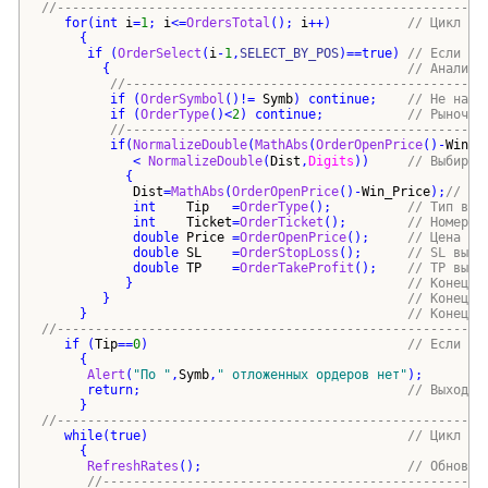
//--------------------------------------------------------
for
(
int
i
=
1
; 
i
<=
OrdersTotal
()
; 
i
++
)
// Цикл пе
{
if
(
OrderSelect
(
i
-
1
,
SELECT_BY_POS
)
==
true
)
// Если ес
{
// Анализ 
//-----------------------------------------------
if
(
OrderSymbol
()
!= 
Symb
)
continue
;    
// Не наш 
if
(
OrderType
()
<
2
)
continue
;           
// Рыночны
//-----------------------------------------------
if
(
NormalizeDouble
(
MathAbs
(
OrderOpenPrice
()
-
Win_P
            < 
NormalizeDouble
(
Dist
,
Digits
))
// Выбирае
{
Dist
=
MathAbs
(
OrderOpenPrice
()
-
Win_Price
)
;
// Но
int
Tip
   =
OrderType
()
;          
// Тип выб
int
Ticket
=
OrderTicket
()
;        
// Номер в
double
Price
 =
OrderOpenPrice
()
;     
// Цена вы
double
SL
    =
OrderStopLoss
()
;      
// SL выбр
double
TP
    =
OrderTakeProfit
()
;    
// TP выбр
}
// Конец i
}
// Конец а
}
// Конец п
//--------------------------------------------------------
if
(
Tip
==
0
)
// Если от
{
Alert
(
"
По 
"
,
Symb
,
"
 отложенных ордеров нет
"
)
;
return
;                                   
// Выход и
}
//--------------------------------------------------------
while
(
true
)
// Цикл за
{
RefreshRates
()
;                           
// Обновим
//--------------------------------------------------