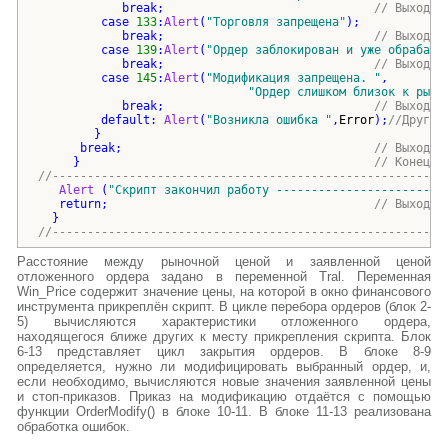
break
;                              
// Выход и
case
133
:
Alert
(
"
Торговля запрещена
"
)
;
break
;                              
// Выход и
case
139
:
Alert
(
"
Ордер заблокирован и уже обрабаты
break
;                              
// Выход и
case
145
:
Alert
(
"
Модификация запрещена. 
"
,
"
Ордер слишком близок к рынк
break
;                              
// Выход и
default
: 
Alert
(
"
Возникла ошибка 
"
,
Error
)
;
//Другие
}
break
;                                    
// Выход и
}
// Конец ц
//--------------------------------------------------------
Alert
(
"
Скрипт закончил работу -----------------------
"
return
;                                      
// Выход и
}
//--------------------------------------------------------
Расстояние между рыночной ценой и заявленной ценой
отложенного ордера задано в переменной Tral. Переменная
Win_Price содержит значение цены, на которой в окно финансового
инструмента прикреплён скрипт. В цикле перебора ордеров (блок 2-
5) вычисляются характеристики отложенного ордера,
находящегося ближе других к месту прикрепления скрипта. Блок
6-13 представляет цикл закрытия ордеров. В блоке 8-9
определяется, нужно ли модифицировать выбранный ордер, и,
если необходимо, вычисляются новые значения заявленной цены
и стоп-приказов. Приказ на модификацию отдаётся с помощью
функции OrderModify() в блоке 10-11. В блоке 11-13 реализована
обработка ошибок.