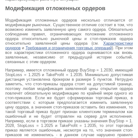
Модификация отложенных ордеров
Модификация отложенных ордеров несколько отличается от
модификации рыночных. Существенное отличие состоит в том, что
возможно изменить заявленную цену самого ордера. Обязательно
соблюдение правил, ограничивающих положение отложенного
ордера относительно рыночной цены и стоп-приказов ордера
относительно заявленной цены ордера (см.
Характеристики
ордеров
и
Требования и ограничения торговых операций
). При этом
все характеристики отложенного ордера оцениваются как вновь
заявленные, независимо от предыдущей истории событий,
связанных с этим ордером.
Например, имеется отложенный ордер BuyStop = 1.2030, имеющий
StopLoss = 1.2025 и TakeProfit = 1.2035. Минимально допустимая
дистанция установлена брокером в размере 5 пунктов. Нетрудно
заметить, что стоп-приказы ордера стоят на допустимой границе,
поэтому любая модификация заявленной цены открытия ордера
повлечёт обязательную модификацию по крайней мере одного из
стоп-приказов. Если же будет сформирован торговый приказ, в
соответствии с которым предполагается изменить заявленную
цену ордера, а значения стоп-приказов оставить без изменения, то
такой торговый приказ будет признан клиентским терминалом как
ошибочный и не будет отправлен на сервер для исполнения.
Например, если в торговом приказе указаны значения BuyStop = 1.
2028, StopLoss = 1.2025 и TakeProfit = 1.2035, то этот торговый
приказ является ошибочным, несмотря на то, что значения стоп-
приказов не изменились - в данном случае нарушено правило