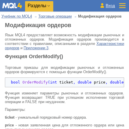
Разделы
Вход
Учебник по MQL4
Торговые операции
Модификация ордеров
Модификация ордеров
Язык MQL4 предоставляет возможность модификации рыночных и
отложенных ордеров. Модификация ордеров производится в
соответствии с правилами, описанными в разделе
Характеристики
ордеров
и
Приложении 3
.
Функция OrderModify()
Торговые приказы для модификации рыночных и отложенных
ордеров формируются с помощью функции OrderModify().
bool
OrderModify
(
int
ticket
, 
double
price
, 
double
s
Функция изменяет параметры рыночных и отложенных ордеров.
Функция возвращает TRUE при успешном исполнении торговой
операции и FALSE при неудачном.
Параметры:
ticket
- уникальный порядковый номер ордера.
price
- новая заявленная цена для отложенного ордера или цена