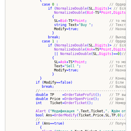
{
case
0
 :                         
// Ордер B
if
(
NormalizeDouble
(
SL
,
Digits
)
< 
// Если 
NormalizeDouble
(
Bid
-
TS
*
Point
,
Digits
))
{
SL
=
Bid
-
TS
*
Point
;           
// то моди
string
Text
=
"
Buy 
"
;        
// Текст д
Modify
=
true
;               
// Назначе
}
break
;                        
// Выход и
case
1
 :                         
// Ордер S
if
(
NormalizeDouble
(
SL
,
Digits
)
> 
// Если 
NormalizeDouble
(
Ask
+
TS
*
Point
,
Digits
)
                     || 
NormalizeDouble
(
SL
,
Digits
)
==
0
)
//ил
{
SL
=
Ask
+
TS
*
Point
;           
// то моди
Text
=
"
Sell 
"
;              
// Текст д
Modify
=
true
;               
// Назначе
}
}
// Конец s
if
(
Modify
==
false
)
// Если ег
break
;                           
// Выход и
//--------------------------------------------
double
TP
    =
OrderTakeProfit
()
;    
// TP выбр
double
Price
 =
OrderOpenPrice
()
;     
// Цена вы
int
Ticket
=
OrderTicket
()
;        
// Номер в
Alert
(
"
Модификация 
"
,
Text
,
Ticket
,
"
. Ждём отве
bool
Ans
=
OrderModify
(
Ticket
,
Price
,
SL
,
TP
,
0
)
;
//М
//--------------------------------------------
if
(
Ans
==
true
)
// Получил
{