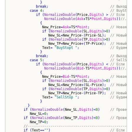
}
break
;                              
// Выход и
case
4
:                                
// BuyStop
if
(
NormalizeDouble
(
Price
,
Digits
)
 > 
// Если да
NormalizeDouble
(
Ask
+
TS
*
Point
,
Digits
))
//..з
{
New_Price
=
Ask
+
TS
*
Point
;          
// Новая е
if
(
NormalizeDouble
(
SL
,
Digits
)
>
0
)
New_SL
=
New_Price
-
(
Price
-
SL
)
;  
// Новый S
if
(
NormalizeDouble
(
TP
,
Digits
)
>
0
)
New_TP
=
New_Price
+
(
TP
-
Price
)
;  
// Новый T
Text
= 
"
BuyStopt 
"
;               
// Будем е
}
break
;                              
// Выход и
case
5
:                                
// SellSto
if
(
NormalizeDouble
(
Price
,
Digits
)
 < 
// Если да
NormalizeDouble
(
Bid
-
TS
*
Point
,
Digits
))
//..з
{
New_Price
=
Bid
-
TS
*
Point
;          
// Новая е
if
(
NormalizeDouble
(
SL
,
Digits
)
>
0
)
New_SL
=
New_Price
+
(
SL
-
Price
)
;  
// Новый S
if
(
NormalizeDouble
(
TP
,
Digits
)
>
0
)
New_TP
=
New_Price
-
(
Price
-
TP
)
;  
// Новый T
Text
= 
"
SellStop 
"
;               
// Будем е
}
}
if
(
NormalizeDouble
(
New_SL
,
Digits
)
<
0
)
// Проверк
New_SL
=
0
;
if
(
NormalizeDouble
(
New_TP
,
Digits
)
<
0
)
// Проверк
New_TP
=
0
;
//--------------------------------------------------
if
(
Text
==
""
)
// Если ег