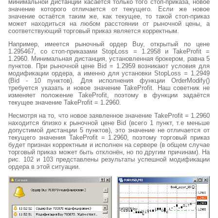
минимальной дистанции касается только того стоп-приказа, новое
значение которого отличается от текущего. Если же новое
значение остаётся таким же, как текущее, то такой стоп-приказ
может находиться на любом расстоянии от рыночной цены, а
соответствующий торговый приказ является корректным.
Например, имеется рыночный ордер Buy, открытый по цене
1.295467, со стоп-приказами StopLoss = 1.2958 и TakeProfit =
1.2960. Минимальная дистанция, установленная брокером, равна 5
пунктов. При рыночной цене Bid = 1.2959 возникают условия для
модификации ордера, а именно для установки StopLoss = 1.2949
(Bid - 10 пунктов). Для исполнения функции OrderModify()
требуется указать и новое значение TakeProfit. Наш советник не
изменяет положение TakeProfit, поэтому в функции задаётся
текущее значение TakeProfit = 1.2960.
Несмотря на то, что новое заявленное значение TakeProfit = 1.2960
находится близко к рыночной цене Bid (всего 1 пункт, т.е меньше
допустимой дистанции 5 пунктов), это значение не отличается от
текущего значения TakeProfit = 1.2960, поэтому торговый приказ
будет признан корректным и исполнен на сервере (в общем случае
торговый приказ может быть отклонён, но по другим причинам). На
рис. 102 и 103 представлены результаты успешной модификации
ордера в этой ситуации.