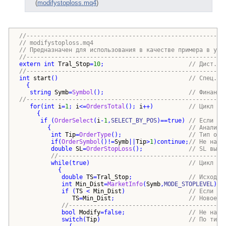
(
modifystoploss.mq4
)
//--------------------------------------------------------
// modifystoploss.mq4
// Предназначен для использования в качестве примера в уче
//--------------------------------------------------------
extern
int
Tral_Stop
=
10
;                        
// Дист. п
//--------------------------------------------------------
int
start
()
// Спец. ф
{
string
Symb
=
Symbol
()
;                        
// Финанс.
//--------------------------------------------------------
for
(
int
i
=
1
; 
i
<=
OrdersTotal
()
; 
i
++
)
// Цикл пе
{
if
(
OrderSelect
(
i
-
1
,
SELECT_BY_POS
)
==
true
)
// Если ес
{
// Анализ 
int
Tip
=
OrderType
()
;                   
// Тип орд
if
(
OrderSymbol
()
!=
Symb
||
Tip
>
1
)
continue
;
// Не наш 
double
SL
=
OrderStopLoss
()
;             
// SL выбр
//-----------------------------------------------
while
(
true
)
// Цикл мо
{
double
TS
=
Tral_Stop
;                
// Исходно
int
Min_Dist
=
MarketInfo
(
Symb
,
MODE_STOPLEVEL
)
;
/
if
(
TS
 < 
Min_Dist
)
// Если ме
TS
=
Min_Dist
;                     
// Новое з
//--------------------------------------------
bool
Modify
=
false
;                  
// Не назн
switch
(
Tip
)
// По типу