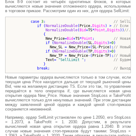
Блок 8-9 состоит из четырёх однотипных блоков, в которых
вычисляются новые значения отложенного ордера, используемые
в торговом приказе. Рассмотрим один из них, для ордера SellLimit:
case
3
:                                
// SellLim
if
(
NormalizeDouble
(
Price
,
Digits
)
 > 
// Если да
NormalizeDouble
(
Bid
+
TS
*
Point
,
Digits
))
//..з
{
New_Price
=
Bid
+
TS
*
Point
;         
// Новая е
if
(
NormalizeDouble
(
SL
,
Digits
)
>
0
)
New_SL
 = 
New_Price
+
(
SL
-
Price
)
;
// Новый S
if
(
NormalizeDouble
(
TP
,
Digits
)
>
0
)
New_TP
 = 
New_Price
-
(
Price
-
TP
)
;
// Новый T
Text
= 
"
SellLimit 
"
;             
// Будем е
}
break
;                              
// Выход и
Новые параметры ордера вычисляются только в том случае, если
текущая цена Price находится дальше от текущей рыночной цены
Bid, чем на желаемую дистанцию TS. Если это так, то управление
передаётся в тело оператора if, где вычисляется новая цена
открытия ордера New_Price. Новые значения StopLoss и TakeProfit
вычисляются только для ненулевых значений. При этом дистанции
между заявленной ценой ордера и каждой ценой стоп-приказа
сохраняется неизменной.
Например, ордер SellLimit установлен по цене 1.2050, его StopLoss
= 1.2073, а TakeProfit = 1. 2030. Допустим, в результате
вычислений новая цена открытия ордера равна 1.2040. В этом
случае новые значения стоп-приказов будут такими: StopLoss =
1.2063, а TakeProfit = 1. 2020. Таким образом, в результате работы