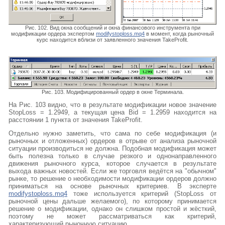
Рис. 102. Вид окна сообщений и окна финансового инструмента при
модификации ордера экспертом
modifystoploss.mq4
в момент, когда рыночный
курс находится вблизи от заявленного значения TakeProfit.
Рис. 103. Модифицированный ордер в окне Терминала.
На Рис. 103 видно, что в результате модификации новое значение
StopLoss = 1.2949, а текущая цена Bid = 1.2959 находится на
расстоянии 1 пункта от значения TakeProfit.
Отдельно нужно заметить, что сама по себе модификация (и
рыночных и отложенных) ордеров в отрыве от анализа рыночной
ситуации производиться не должна. Подобная модификация может
быть полезна только в случае резкого и однонаправленного
движения рыночного курса, которое случается в результате
выхода важных новостей. Если же торговля ведётся на "обычном"
рынке, то решение о необходимости модификации ордеров должно
приниматься на основе рыночных критериев. В эксперте
modifystoploss.mq4
тоже используется критерий (StopLoss от
рыночной цены дальше желаемого), по которому принимается
решение о модификации, однако он слишком простой и жёсткий,
поэтому не может рассматриваться как критерий,
характеризующий рыночную ситуацию.