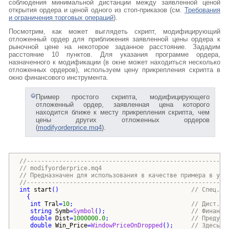
соблюдения минимальной дистанции между заявленной ценой
открытия ордера и ценой одного из стоп-приказов (см.
Требования
и ограничения торговых операций
).
Посмотрим, как может выглядеть скрипт, модифицирующий
отложенный ордер для приближения заявленной цены ордера к
рыночной цене на некоторое заданное расстояние. Зададим
расстояние 10 пунктов. Для указания программе ордера,
назначенного к модификации (в окне может находиться несколько
отложенных ордеров), используем цену прикрепления скрипта в
окно финансового инструмента.
Пример простого скрипта, модифицирующего
отложенный ордер, заявленная цена которого
находится ближе к месту прикрепления скрипта, чем
цены других отложенных ордеров
(
modifyorderprice.mq4
).
//--------------------------------------------------------
// modifyorderprice.mq4 
// Предназначен для использования в качестве примера в уче
//--------------------------------------------------------
int
start
()
// Спец.фу
{
int
Tral
=
10
;                                 
// Дист. п
string
Symb
=
Symbol
()
;                        
// Финанс.
double
Dist
=
1000000.0
;                       
// Предуст
double
Win_Price
=
WindowPriceOnDropped
()
;     
// Здесь б