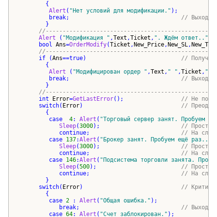
{
Alert
(
"
Нет условий для модификации.
"
)
;
break
;                                 
// Выход и
}
//--------------------------------------------------
Alert
(
"
Модификация 
"
,
Text
,
Ticket
,
"
. Ждём ответ..
"
)
;
bool
Ans
=
OrderModify
(
Ticket
,
New_Price
,
New_SL
,
New_TP
,
//--------------------------------------------------
if
(
Ans
==
true
)
// Получил
{
Alert
(
"
Модифицирован ордер 
"
,
Text
,
"
"
,
Ticket
,
"
 :
break
;                                 
// Выход и
}
//--------------------------------------------------
int
Error
=
GetLastError
()
;                 
// Не полу
switch
(
Error
)
// Преодол
{
case
4
: 
Alert
(
"
Торговый сервер занят. Пробуем ещ
Sleep
(
3000
)
;                        
// Простое
continue
;                           
// На след
case
137
:
Alert
(
"
Брокер занят. Пробуем ещё раз..
"
)
Sleep
(
3000
)
;                        
// Простое
continue
;                           
// На след
case
146
:
Alert
(
"
Подсистема торговли занята. Пробу
Sleep
(
500
)
;                         
// Простое
continue
;                           
// На след
}
switch
(
Error
)
// Критиче
{
case
2
 : 
Alert
(
"
Общая ошибка.
"
)
;
break
;                              
// Выход и
case
64
: 
Alert
(
"
Счет заблокирован.
"
)
;