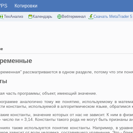
VPS
Котировки
ТехАнализ
Календарь
Вебтерминал
Скачать MetaTrader 5
ые
еременные
еременная" рассматриваются в одном разделе, потому что эти поня
нты
ая часть программы; объект, имеющий значение.
программе аналогично тому же понятию, используемому в матем
ти константы, используемой в алгоритмическом языке, обратимся 
акие константы, значение которых от нас не зависит. К ним в физ
е - число пи = 3,14. Константы такого рода не могут быть признаны
ниях также используется понятие константы. Например, в уравне
мере зависит от воли человека, составившего уравнение. Это - бл