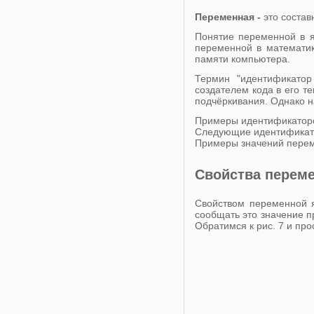
Переменная -
это соста
Понятие переменной в я
переменной в математик
памяти компьютера.
Термин "идентификатор
создателем кода в его т
подчёркивания. Однако на
Примеры идентификаторов
Следующие идентификато
Примеры значений перемен
Свойства перем
Свойством переменной я
сообщать это значение 
Обратимся к рис. 7 и пр