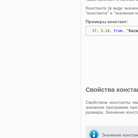
Константа (в виде значе
"константа" и "значение
Примеры констант:
37
, 
3.14
, 
true
, "
Kaza
Свойства конста
Свойством константы яв
значение программе при 
размера. Значение конст
Значение констан