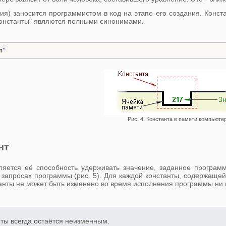
ния) заносится программистом в код на этапе его создания. Конс
 константы" являются полными синонимами.
n
"
Рис. 4. Константа в памяти компьютер
нт
ляется её способность удерживать значение, заданное програм
запросах программы (рис. 5). Для каждой константы, содержащей
анты не может быть изменено во время исполнения программы ни 
ты всегда остаётся неизменным.