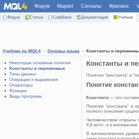
Форум
Маркет
Сигналы
Фриланс
Форум
Статьи
CodeBase
Документация
Учебник
Учебник по MQL4
Основы языка
Константы и переменн
Константы и п
Некоторые основные понятия
Константы и переменные
Типы данных
Понятия "константа" и "п
Операции и выражения
Понятие конста
Операторы
Функции
Виды программ
Константа
— это составн
Понятие "константа" в 
полного описания сущнос
Человечеством открыты т
9,8 м/с/с, а в математик
В математических уравне
таких констант в полной 