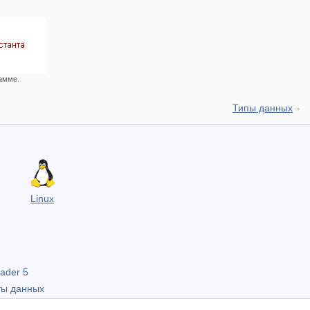
рамме.
Типы данных
Linux
ader 5
ты данных