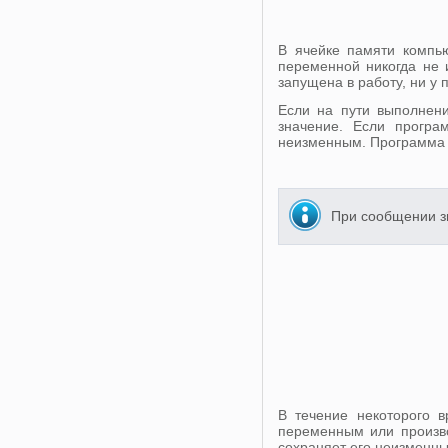
В ячейке памяти компь
переменной никогда не 
запущена в работу, ни у
Если на пути выполнен
значение. Если програ
неизменным. Программа ж
При сообщении з
В течение некоторого 
переменным или произво
сохраняет его неизменн