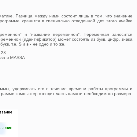
тике. Разница между ними состоит лишь в том, что значение
ограмме хранится в специально отведенной для этого ячейке
еменной" и "название переменной". Переменная заносится
ременной (идентификатор) может состоять из букв, цифр, знака
укв, т.е.
S
и
s
- не одно и то же.
123
ssa и MASSA.
аммы, удерживать его в течение времени работы программы и
грамме компьютер отводит часть памяти необходимого размера.