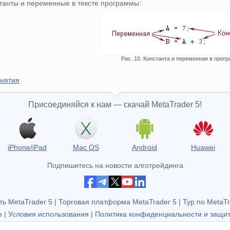
станты и переменные в тексте программы:
Рис. 10. Константа и переменная в прог
нятия
Присоединяйся к нам — скачай MetaTrader 5!
iPhone/iPad
Mac OS
Android
Huawei
Подпишитесь на новости алготрейдинга
ть MetaTrader 5
|
Торговая платформа MetaTrader 5
|
Тур по MetaTr
е
|
Условия использования
|
Политика конфиденциальности и защи
Не является брокером, нет реальных торговых счетов.