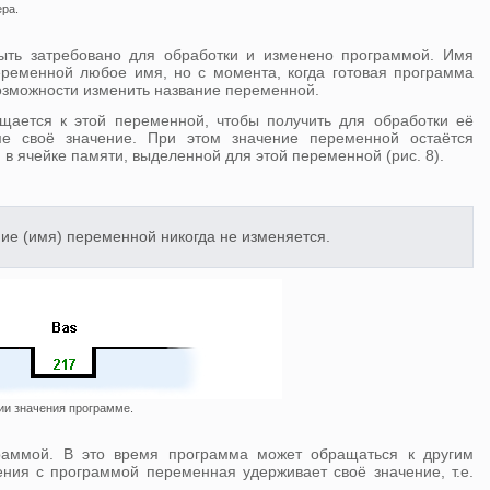
ра.
ыть затребовано для обработки и изменено программой. Имя
еременной любое имя, но с момента, когда готовая программа
возможности изменить название переменной.
щается к этой переменной, чтобы получить для обработки её
е своё значение. При этом значение переменной остаётся
 ячейке памяти, выделенной для этой переменной (рис. 8).
е (имя) переменной никогда не изменяется.
ии значения программе.
раммой. В это время программа может обращаться к другим
ия с программой переменная удерживает своё значение, т.е.