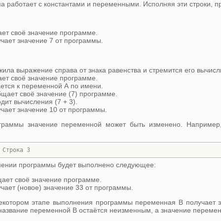
а работает с константами и переменными. Исполняя эти строки, 
ает своё значение программе.
чает значение 7 от программы.
ила выражение справа от знака равенства и стремится его вычисл
ает своё значение программе.
тся к переменной А по имени.
щает своё значение (7) программе.
ит вычисления (7 + 3).
чает значение 10 от программы.
граммы значение переменной может быть изменено. Например, 
 Строка 3
лнении программы будет выполнено следующее:
щает своё значение программе.
чает (новое) значение 33 от программы.
 некотором этапе выполнения программы переменная В получает з
 название переменной В остаётся неизменным, а значение переме