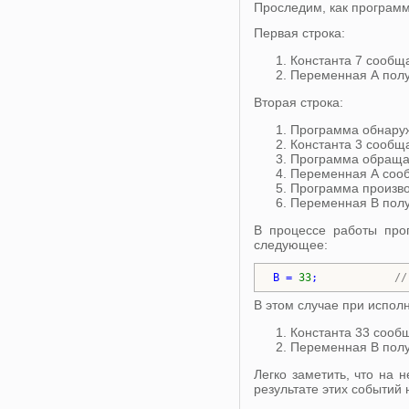
Проследим, как программ
Первая строка:
Константа 7 сообщ
Переменная А полу
Вторая строка:
Программа обнаруж
Константа 3 сообщ
Программа обращае
Переменная А сооб
Программа производ
Переменная В полу
В процессе работы про
следующее:
В = 
33
;            
//
В этом случае при испо
Константа 33 сооб
Переменная В полу
Легко заметить, что на
результате этих событий