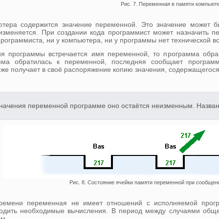
Рис. 7. Переменная в памяти компьюте
ютера содержится значение переменной. Это значение может б
изменяется. При создании кода программист может назначить п
 программиста, ни у компьютера, ни у программы нет технической 
ия программы встречается имя переменной, то программа обра
мма обратилась к переменной, последняя сообщает программ
е получает в своё распоряжение копию значения, содержащегося в
начения переменной программе оно остаётся неизменным. Названи
Рис. 8. Состояние ячейки памяти переменной при сообщен
времени переменная не имеет отношений с исполняемой прог
дить необходимые вычисления. В период между случаями общен
ым.