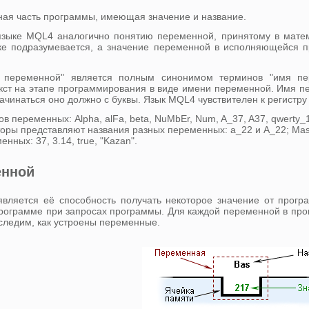
вная часть программы, имеющая значение и название.
зыке MQL4 аналогично понятию переменной, принятому в матема
е подразумевается, а значение переменной в исполняющейся пр
 переменной" является полным синонимом терминов "имя пер
екст на этапе программирования в виде имени переменной. Имя пе
чинаться оно должно с буквы. Язык MQL4 чувствителен к регистру б
 переменных: Alpha, alFa, beta, NuMbEr, Num, A_37, A37, qwerty_
ры представляют названия разных переменных: a_22 и А_22; Ma
ных: 37, 3.14, true, "Kazan".
енной
вляется её способность получать некоторое значение от прогр
программе при запросах программы. Для каждой переменной в про
оследим, как устроены переменные.