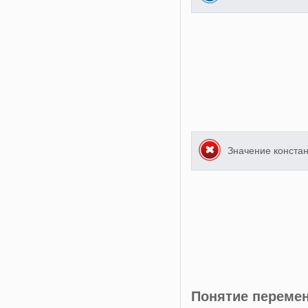
Значение конста
Понятие переме