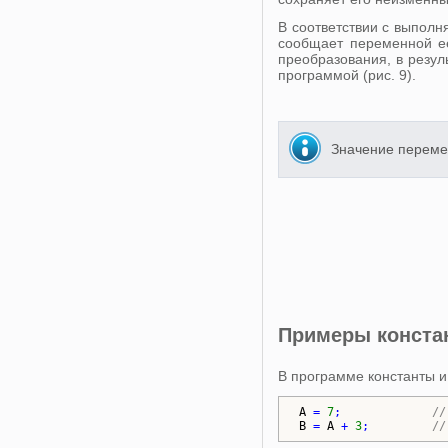
В соответствии с выпол
сообщает переменной её
преобразования, в резу
программой (рис. 9).
Значение переме
Примеры конста
В программе константы и
A
 = 
7
;             
//
B
 = 
A
 + 
3
;         
//