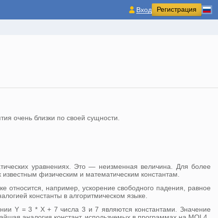
Регистрация
Вход
тия очень близки по своей сущности.
атических уравнениях. Это — неизменная величина. Для более
к известным физическим и математическим константам.
ике относится, например, ускорение свободного падения, равное
 аналогией константы в алгоритмическом языке.
нии Y = 3 * X + 7 числа 3 и 7 являются константами. Значение
ижайшая аналогия констант, используемых в программах на MQL4.