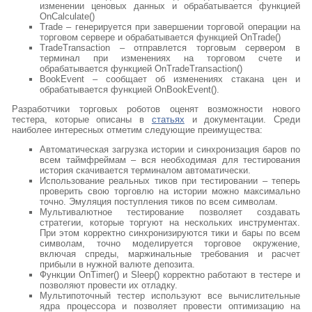
изменении ценовых данных и обрабатывается функцией
OnCalculate()
Trade – генерируется при завершении торговой операции на
торговом сервере и обрабатывается функцией OnTrade()
TradeTransaction – отправлется торговым сервером в
терминал при изменениях на торговом счете и
обрабатывается функцией OnTradeTransaction()
BookEvent – сообщает об изменениях стакана цен и
обрабатывается функцией OnBookEvent().
Разработчики торговых роботов оценят возможности нового
тестера, которые описаны в
статьях
и документации. Среди
наиболее интересных отметим следующие преимущества:
Автоматическая загрузка истории и синхронизация баров по
всем таймфреймам – вся необходимая для тестирования
история скачивается терминалом автоматически.
Использование реальных тиков при тестировании – теперь
проверить свою торговлю на истории можно максимально
точно. Эмуляция поступления тиков по всем символам.
Мультивалютное тестирование позволяет создавать
стратегии, которые торгуют на нескольких инструментах.
При этом корректно синхронизируются тики и бары по всем
символам, точно моделируется торговое окружение,
включая спреды, маржинальные требования и расчет
прибыли в нужной валюте депозита.
Функции OnTimer() и Sleep() корректно работают в тестере и
позволяют провести их отладку.
Мультипоточный тестер используют все вычислительные
ядра процессора и позволяет провести оптимизацию на