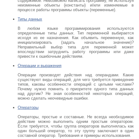
содержимое. Невозможно написать программу, не используя
неизменные объекты (константы) и/или изменяемые в
процессе работы программы объекты (переменные).
Типы данных
В любом языке программирования используются
определенные типы данных. Тип переменной выбирается
исходя из ее назначения. Как объявить переменную, как
инициализировать (задать начальное значение)?
Неправильный выбор типа для переменной может
впоследствии затруднить работу программы или даже
привести к ошибочным действиям.
Операции и выражения
Операции производят действия над операндами. Какие
существуют виды операций, для чего требуется приведение
типов, каковы особенности операций с целыми числами?
Почему нужно помнить о приоритете одного типа данных
над другим? Не зная особенностей некоторых операций,
можно сделать неочевидные ошибки.
Операторы
Операторы, простые и составные. Не всегда необходимое
действие можно выполнить одним простым оператором.
Если требуется, чтобы группа операторов выполнялась как
один большой оператор, то эту группу заключают в один
составной оператор. Требования и примеры использования.