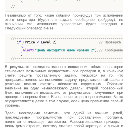
}
//--------------------------------------------------------
Независимо от того, какие события произойдут при исполнении
этого оператора (будет ли выдано сообщение трейдеру), по
окончании его исполнения управление будет передано в
следующий оператор if-else:
//--------------------------------------------------------
if
(
Price
 < 
Level_2
)
// Проверка ни
{
Alert
(
"
Цена находится ниже уровня 2
"
)
;
// Сообщение т
}
//--------------------------------------------------------
В результате последовательного исполнения обоих операторов
становится возможным осуществить обе проверки и, в конечном
счёте, решить поставленную задачу. Несмотря на то, что
программа полностью выполняет задачу, представленный вариант
решения нельзя считать абсолютно корректным. Обратите
внимание на одну немаловажную деталь: второй проверочный
блок выполняется независимо от результатов, полученных при
проверке в первом блоке. Выполнение второго программного блока
осуществляется даже в том случае, если цена превысила первый
уровень.
Здесь необходимо заметить, что одной из важных целей,
преследуемых программистом при составлении программ,
является оптимизация алгоритма. Рассматриваемые примеры -
лишь демонстрация, поэтому являют собой короткую, а значит и