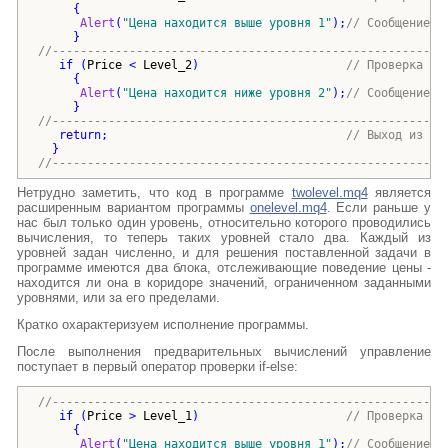
{
Alert
(
"
Цена находится выше уровня 1
"
)
;
// Сообщение т
}
//--------------------------------------------------------
if
(
Price
 < 
Level_2
)
// Проверка ни
{
Alert
(
"
Цена находится ниже уровня 2
"
)
;
// Сообщение т
}
//--------------------------------------------------------
return
;                                  
// Выход из st
}
//--------------------------------------------------------
Нетрудно заметить, что код в программе
twolevel.mq4
является
расширенным вариантом программы
onelevel.mq4
. Если раньше у
нас был только один уровень, относительно которого проводились
вычисления, то теперь таких уровней стало два. Каждый из
уровней задан численно, и для решения поставленной задачи в
программе имеются два блока, отслеживающие поведение цены -
находится ли она в коридоре значений, ограниченном заданными
уровнями, или за его пределами.
Кратко охарактеризуем исполнение программы.
После выполнения предварительных вычислений управление
поступает в первый оператор проверки if-else:
//--------------------------------------------------------
if
(
Price
 > 
Level_1
)
// Проверка ве
{
Alert
(
"
Цена находится выше уровня 1
"
)
;
// Сообщение т