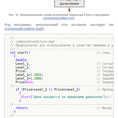
Рис. 41. Функциональная схема исполнения оператора if-else в программе
compoundcondition.mq4
.
Код программы, реализующий этот алгоритм, выглядит так
(
compoundcondition.mq4
):
//--------------------------------------------------------
// compoundcondition.mq4
// Предназначен для использования в качестве примера в уче
//--------------------------------------------------------
int
start
()
// Спец. фу
{
double
Level_1
,                                    
// Сигнальн
Level_2
,                                    
// Сигнальн
Price
;                                      
// Текущая 
Level_1
=
1.2850
;                             
// Задаём у
Level_2
=
1.2800
;                             
// Задаём у
Price
=
Bid
;                                  
// Запрашив
//--------------------------------------------------------
if
(
Price
>
Level_1
 || 
Price
<
Level_2
)
// Проверка
{
Alert
(
"
Цена находится за пределами диапазона
"
)
;
// Со
}
//--------------------------------------------------------
return
;                                     
// Выход из
}
//--------------------------------------------------------