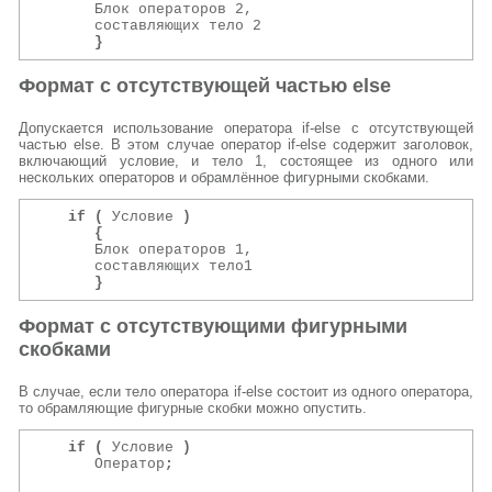
      Блок операторов 2,                           
      составляющих тело 2                          
}
Формат с отсутствующей частью else
Допускается использование оператора if-else с отсутствующей
частью else. В этом случае оператор if-else содержит заголовок,
включающий условие, и тело 1, состоящее из одного или
нескольких операторов и обрамлённое фигурными скобками.
if (
 Условие 
)
                                  
{
      Блок операторов 1,                           
      составляющих тело1                           
}
Формат с отсутствующими фигурными
скобками
В случае, если тело оператора if-else состоит из одного оператора,
то обрамляющие фигурные скобки можно опустить.
if (
 Условие 
)
                
      Оператор
;
                                    
                                                   