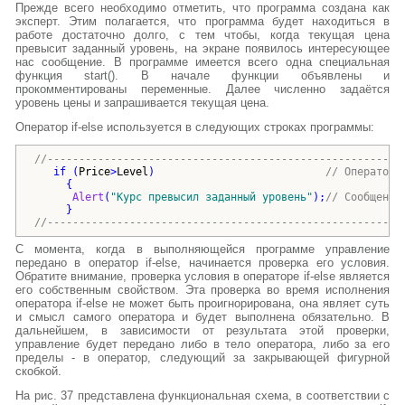
Прежде всего необходимо отметить, что программа создана как
эксперт. Этим полагается, что программа будет находиться в
работе достаточно долго, с тем чтобы, когда текущая цена
превысит заданный уровень, на экране появилось интересующее
нас сообщение. В программе имеется всего одна специальная
функция start(). В начале функции объявлены и
прокомментированы переменные. Далее численно задаётся
уровень цены и запрашивается текущая цена.
Oператор if-else используется в следующих строках программы:
//--------------------------------------------------------
if
(
Price
>
Level
)
// Оператор 
{
Alert
(
"
Курс превысил заданный уровень
"
)
;
// Сообщение
}
//--------------------------------------------------------
С момента, когда в выполняющейся программе управление
передано в оператор if-else, начинается проверка его условия.
Обратите внимание, проверка условия в операторе if-else является
его собственным свойством. Эта проверка во время исполнения
оператора if-else не может быть проигнорирована, она являет суть
и смысл самого оператора и будет выполнена обязательно. В
дальнейшем, в зависимости от результата этой проверки,
управление будет передано либо в тело оператора, либо за его
пределы - в оператор, следующий за закрывающей фигурной
скобкой.
На рис. 37 представлена функциональная схема, в соответствии с