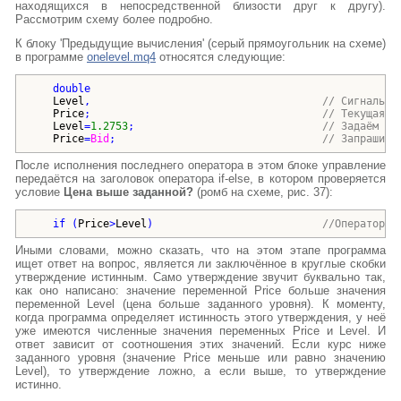
находящихся в непосредственной близости друг к другу).
Рассмотрим схему более подробно.
К блоку 'Предыдущие вычисления' (серый прямоугольник на схеме)
в программе
onelevel.mq4
относятся следующие:
double
Level
,                                     
// Сигнальны
Price
;                                     
// Текущая ц
Level
=
1.2753
;                              
// Задаём ур
Price
=
Bid
;                                 
// Запрашива
После исполнения последнего оператора в этом блоке управление
передаётся на заголовок оператора if-else, в котором проверяется
условие
Цена выше заданной?
(ромб на схеме, рис. 37):
if
(
Price
>
Level
)
//Оператор i
Иными словами, можно сказать, что на этом этапе программа
ищет ответ на вопрос, является ли заключённое в круглые скобки
утверждение истинным. Само утверждение звучит буквально так,
как оно написано: значение переменной Price больше значения
переменной Level (цена больше заданного уровня). К моменту,
когда программа определяет истинность этого утверждения, у неё
уже имеются численные значения переменных Price и Level. И
ответ зависит от соотношения этих значений. Если курс ниже
заданного уровня (значение Price меньше или равно значению
Level), то утверждение ложно, а если выше, то утверждение
истинно.