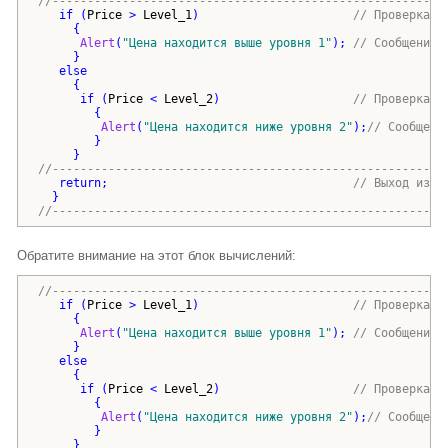
//--------------------------------------------------------
if
(
Price
 > 
Level_1
)
// Проверка в
{
Alert
(
"
Цена находится выше уровня 1
"
)
; 
// Сообщение 
}
else
{
if
(
Price
 < 
Level_2
)
// Проверка н
{
Alert
(
"
Цена находится ниже уровня 2
"
)
;
// Сообщени
}
}
//--------------------------------------------------------
return
;                                   
// Выход из s
}
//--------------------------------------------------------
Обратите внимание на этот блок вычислений:
//--------------------------------------------------------
if
(
Price
 > 
Level_1
)
// Проверка в
{
Alert
(
"
Цена находится выше уровня 1
"
)
; 
// Сообщение 
}
else
{
if
(
Price
 < 
Level_2
)
// Проверка н
{
Alert
(
"
Цена находится ниже уровня 2
"
)
;
// Сообщени
}
}