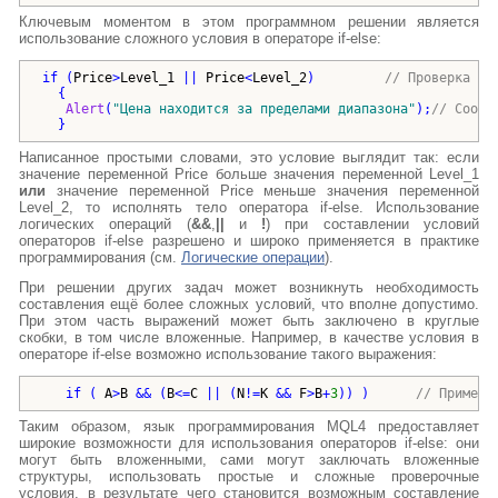
Ключевым моментом в этом программном решении является
использование сложного условия в операторе if-else:
if
(
Price
>
Level_1
 || 
Price
<
Level_2
)
// Проверка сл
{
Alert
(
"
Цена находится за пределами диапазона
"
)
;
// Сообщ
}
Написанное простыми словами, это условие выглядит так: если
значение переменной Price больше значения переменной Level_1
или
значение переменной Price меньше значения переменной
Level_2, то исполнять тело оператора if-else. Использование
логических операций (
&&
,
||
и
!
) при составлении условий
операторов if-else разрешено и широко применяется в практике
программирования (см.
Логические операции
).
При решении других задач может возникнуть необходимость
составления ещё более сложных условий, что вполне допустимо.
При этом часть выражений может быть заключено в круглые
скобки, в том числе вложенные. Например, в качестве условия в
операторе if-else возможно использование такого выражения:
if
(
A
>
B
 && 
(
B
<=
C
 || 
(
N
!=
K
 && 
F
>
B
+
3
))
)
// Пример 
Таким образом, язык программирования MQL4 предоставляет
широкие возможности для использования операторов if-else: они
могут быть вложенными, сами могут заключать вложенные
структуры, использовать простые и сложные проверочные
условия, в результате чего становится возможным составление