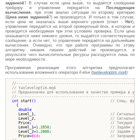
заданной
? В случае если цена выше, то выдаётся сообщение
трейдеру и управление передаётся на
Последующие
вычисления
, при этом анализ ситуации по второму критерию
(
Цена ниже заданной
?) не производится. И только в том случае,
если цена не оказалась выше верхнего уровня (ответ -
Нет
),
управление передаётся на второй проверочный блок, в котором и
проводится необходимая при этих условиях проверка. Если цена
оказывается ниже нижнего уровня, то выдаётся соответствующее
сообщение, а если нет, то управление передаётся на дальнейшие
вычисления. Очевидно, что при работе программы по этому
алгоритму никаких лишних действий не производится, в
результате чего вычислительные ресурсы расходуются лишь по
мере необходимости.
Программная реализация этого алгоритма предполагает
использование вложенного оператора if-else
(
twoleveloptim.mq4
):
//--------------------------------------------------------
// twoleveloptim.mq4
// Предназначен для использования в качестве примера в уче
//--------------------------------------------------------
int
start
()
// Спец. функ
{
double
Level_1
,                                  
// Сигнальный
Level_2
,                                  
// Сигнальный
Price
;                                    
// Текущая це
Level_1
=
1.2850
;                           
// Задаём уро
Level_2
=
1.2800
;                           
// Задаём уро
Price
=
Bid
;                                
// Запрашивае