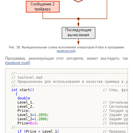
Рис. 38. Функциональная схема исполнения операторов if-else в программе
twolevel.mq4
.
Программа, реализующая этот алгоритм, может выглядеть так
(
twolevel.mq4
)
:
//--------------------------------------------------------
// twolevel.mq4
// Предназначен для использования в качестве примера в уче
//--------------------------------------------------------
int
start
()
// Спец. функц
{
double
Level_1
,                                 
// Сигнальный 
Level_2
,                                 
// Сигнальный 
Price
;                                   
// Текущая цен
Level_1
=
1.2850
;                          
// Задаём уров
Level_2
=
1.2800
;                          
// Задаём уров
Price
=
Bid
;                               
// Запрашиваем
//--------------------------------------------------------
if
(
Price
 > 
Level_1
)
// Проверка ве