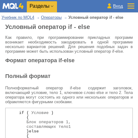
Разделы
Вход
Учебник по MQL4
Операторы
Условный оператор if - else
Условный оператор if - else
Как правило, при программировании прикладных программ
возникает необходимость закодировать в одной программе
несколько вариантов решений. Для решения подобных задач в
программе может быть использован условный оператор if-else.
Формат оператора if-else
Полный формат
Полноформатный оператор if-else содержит заголовок,
включающий условие, тело 1, ключевое слово else и тело 2. Тела
оператора могут состоять из одного или нескольких операторов и
обрамляются фигурными скобками.
if (
 Условие 
)
                   
{
      Блок операторов 1,                           
      составляющих тело1                           
}else
                                        
{