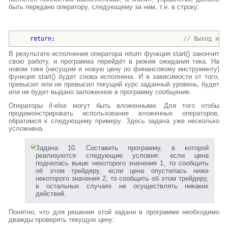
быть передано оператору, следующему за ним, т.е. в строку:
return
;                                    
// Выход из 
В результате исполнения оператора return функция start() закончит
свою работу, и программа перейдёт в режим ожидания тика. На
новом тике (несущем и новую цену по финансовому инструменту)
функция start() будет снова исполнена. И в зависимости от того,
превысил или не превысил текущий курс заданный уровень, будет
или не будет выдано заложенное в программу сообщение.
Операторы if-else могут быть вложенными. Для того чтобы
продемонстрировать использование вложенных операторов,
обратимся к следующему примеру. Здесь задача уже несколько
усложнена.
Задача 10. Составить программу, в которой
реализуются следующие условия: если цена
поднялась выше некоторого значения 1, то сообщить
об этом трейдеру, если цена опустилась ниже
некоторого значения 2, то сообщить об этом трейдеру,
в остальных случаях не осуществлять никаких
действий.
Понятно, что для решения этой задачи в программе необходимо
дважды проверять текущую цену: