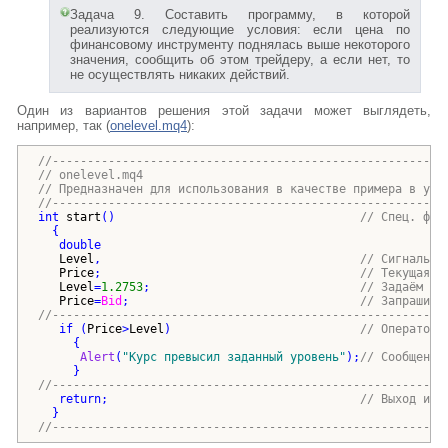
Задача 9. Составить программу, в которой
реализуются следующие условия: если цена по
финансовому инструменту поднялась выше некоторого
значения, сообщить об этом трейдеру, а если нет, то
не осуществлять никаких действий.
Один из вариантов решения этой задачи может выглядеть,
например, так (
onelevel.mq4
):
//--------------------------------------------------------
// onelevel.mq4
// Предназначен для использования в качестве примера в уче
//--------------------------------------------------------
int
start
()
// Спец. фун
{
double
Level
,                                     
// Сигнальны
Price
;                                     
// Текущая ц
Level
=
1.2753
;                              
// Задаём ур
Price
=
Bid
;                                 
// Запрашива
//--------------------------------------------------------
if
(
Price
>
Level
)
// Оператор 
{
Alert
(
"
Курс превысил заданный уровень
"
)
;
// Сообщение
}
//--------------------------------------------------------
return
;                                    
// Выход из 
}
//--------------------------------------------------------