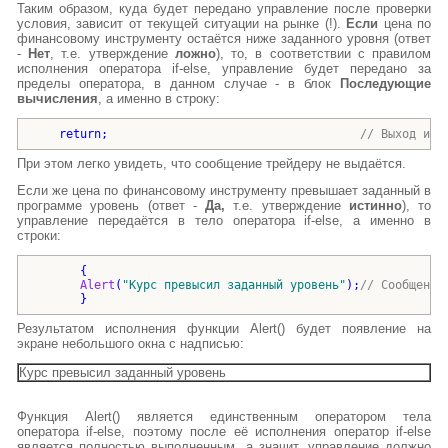
Таким образом, куда будет передано управление после проверки
условия, зависит от текущей ситуации на рынке (!).
Если
цена по
финансовому инструменту остаётся ниже заданного уровня (ответ
-
Нет
, т.е. утверждение
ложно
), то, в соответствии с правилом
исполнения оператора
if-else
, управление будет передано за
пределы оператора, в данном случае - в блок
Последующие
вычисления
, а именно в строку:
return
;                                    
// Выход из 
При этом легко увидеть, что сообщение трейдеру не выдаётся.
Если же цена по финансовому инструменту превышает заданный в
программе уровень (ответ -
Да,
т.е. утверждение
истинно
), то
управление передаётся в тело оператора if-else, а именно в
строки:
{
Alert
(
"
Курс превысил заданный уровень
"
)
;
// Сообщение
}
Результатом исполнения функции Alert() будет появление на
экране небольшого окна с надписью:
Курс превысил заданный уровень
Функция Alert() является единственным оператором тела
оператора if-else, поэтому после её исполнения оператор if-else
является полностью выполненным, а значит, управление должно