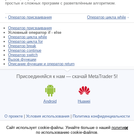
простых и сложных программ с разветвлённым алгоритмом.
Оператор присваивания
Оператор цикла while
Оператор присваивания
Условный оператор if - else
Оператор цикла while
Оператор циклa for
Оператор break
Оператор continue
Оператор switch
Вызов функции
Описание функции и оператор return
Присоединяйся к нам — скачай MetaTrader 5!
Android
Huawei
О проекте
|
Условия использования
|
Политика конфиденциальности
и защиты данных
Сайт использует cookie-файлы. Узнайте больше о нашей
Сайт использует cookie-файлы. Узнайте больше о нашей
политике
политике
Не является брокером, нет реальных торговых счетов
по использованию cookie-файлов
по использованию cookie-файлов
.
.