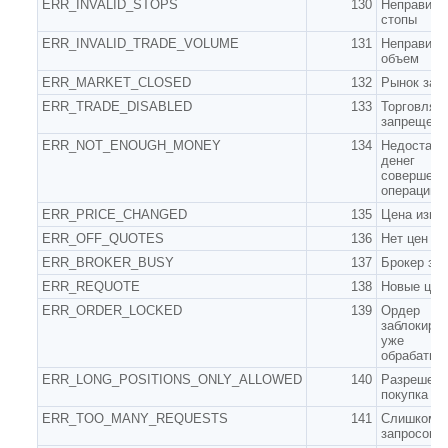
ERR_INVALID_STOPS
130
Неправиль
стопы
ERR_INVALID_TRADE_VOLUME
131
Неправиль
объем
ERR_MARKET_CLOSED
132
Рынок зак
ERR_TRADE_DISABLED
133
Торговля
запрещена
ERR_NOT_ENOUGH_MONEY
134
Недостато
денег
совершени
операции
ERR_PRICE_CHANGED
135
Цена изме
ERR_OFF_QUOTES
136
Нет цен
ERR_BROKER_BUSY
137
Брокер зан
ERR_REQUOTE
138
Новые цен
ERR_ORDER_LOCKED
139
Ордер
заблокир
уже
обрабатыв
ERR_LONG_POSITIONS_ONLY_ALLOWED
140
Разрешена
покупка
ERR_TOO_MANY_REQUESTS
141
Слишком
запросов