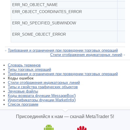
ERR_NO_OBJECT_NAME
ERR_OBJECT_COORDINATES_ERROR
ERR_NO_SPECIFIED_SUBWINDOW
ERR_SOME_OBJECT_ERROR
Требования и ограничения при проведении торговых операций
Стили отображения индикаторных линий
Словарь терминов
Типы торговых операций
Требования и ограничения при проведении торговых операций
Коды ошибок
Стили отображения индикаторных линий
Типы и свойства графических объектов
Звуковые файлы
Коды возврата функции MessageBox()
Идентификаторы функции MarketInfo()
Список программ
Присоединяйся к нам — скачай MetaTrader 5!