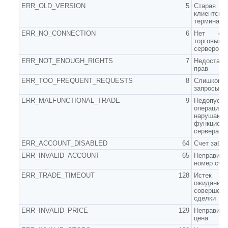
ERR_OLD_VERSION
5
Старая 
клиентског
терминала
ERR_NO_CONNECTION
6
Нет св
торговым
сервером
ERR_NOT_ENOUGH_RIGHTS
7
Недостато
прав
ERR_TOO_FREQUENT_REQUESTS
8
Слишком 
запросы
ERR_MALFUNCTIONAL_TRADE
9
Недопусти
операция
нарушающ
функциони
сервера
ERR_ACCOUNT_DISABLED
64
Счет забл
ERR_INVALID_ACCOUNT
65
Неправиль
номер сче
ERR_TRADE_TIMEOUT
128
Истек
ожидания
совершени
сделки
ERR_INVALID_PRICE
129
Неправиль
цена