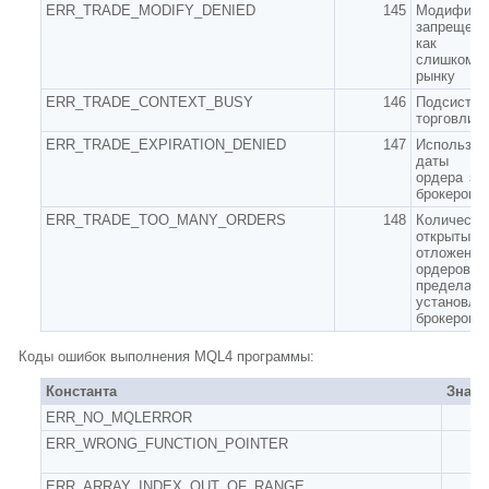
ERR_TRADE_MODIFY_DENIED
145
Модифика
запрещен
как о
слишком б
рынку
ERR_TRADE_CONTEXT_BUSY
146
Подсистем
торговли з
ERR_TRADE_EXPIRATION_DENIED
147
Использов
даты ист
ордера за
брокером
ERR_TRADE_TOO_MANY_ORDERS
148
Количеств
откры
отложенны
ордеров д
предела,
установле
брокером.
Коды ошибок выполнения MQL4 программы:
Константа
Значе
ERR_NO_MQLERROR
ERR_WRONG_FUNCTION_POINTER
ERR_ARRAY_INDEX_OUT_OF_RANGE