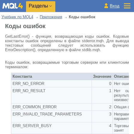
Разделы
Вход
Учебник по MQL4
Приложения
Коды ошибок
Коды ошибок
GetLastError() - функция, возвращающая коды ошибок. Кодовые
константы ошибок определены в файле stderror.mqh. Для вывода
текстовых сообщений следует использовать функцию
ErrorDescription(), определенную в файле stdlib.mqh.
Коды ошибок, возвращаемые торговым сервером или клиентским
терминалом:
Константа
Значение
Описание
ERR_NO_ERROR
0
Нет ошибк
ERR_NO_RESULT
1
Нет ошиб
результат
неизвесте
ERR_COMMON_ERROR
2
Общая ош
ERR_INVALID_TRADE_PARAMETERS
3
Неправиль
параметры
ERR_SERVER_BUSY
4
Торговый
занят